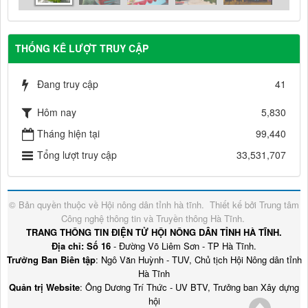
THỐNG KÊ LƯỢT TRUY CẬP
Đang truy cập
41
Hôm nay
5,830
Tháng hiện tại
99,440
Tổng lượt truy cập
33,531,707
© Bản quyền thuộc về
Hội nông dân tỉnh hà tĩnh
.
Thiết kế bởi
Trung tâm
Công nghệ thông tin và Truyền thông Hà Tĩnh
.
TRANG THÔNG TIN ĐIỆN TỬ HỘI NÔNG DÂN TỈNH HÀ TĨNH.
Địa chỉ: Số 16
- Đường Võ Liêm Sơn - TP Hà Tĩnh.
Trưởng Ban Biên tập
: Ngô Văn Huỳnh - TUV, Chủ tịch Hội Nông dân tỉnh
Hà Tĩnh
Quản trị Website
: Ông Dương Trí Thức - UV BTV, Trưởng ban Xây dựng
hội