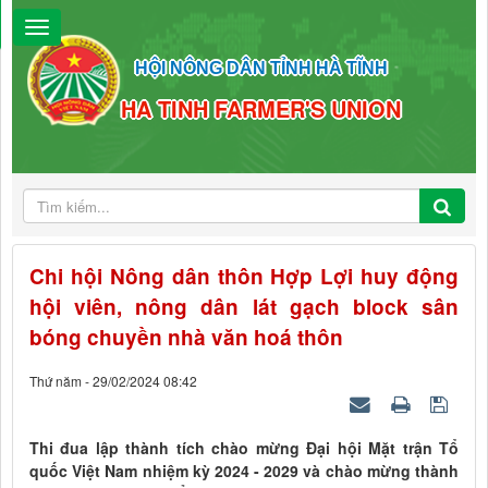
HỘI NÔNG DÂN TỈNH HÀ TĨNH
HA TINH FARMER'S UNION
Chi hội Nông dân thôn Hợp Lợi huy động
hội viên, nông dân lát gạch block sân
bóng chuyền nhà văn hoá thôn
Thứ năm - 29/02/2024 08:42
Thi đua lập thành tích chào mừng Đại hội Mặt trận Tổ
quốc Việt Nam nhiệm kỳ 2024 - 2029 và chào mừng thành