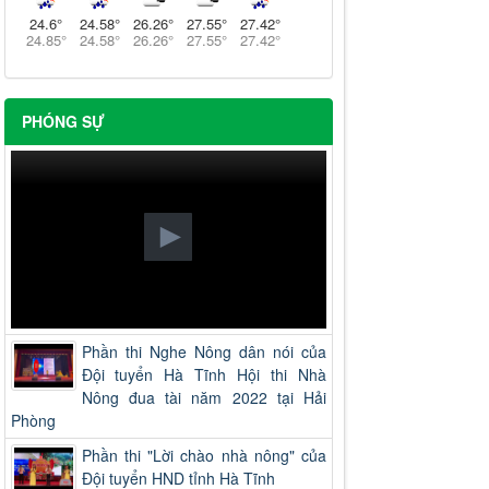
24.6
°
24.58
°
26.26
°
27.55
°
27.42
°
24.85
°
24.58
°
26.26
°
27.55
°
27.42
°
PHÓNG SỰ
Phần thi Nghe Nông dân nói của
Đội tuyển Hà Tĩnh Hội thi Nhà
Nông đua tài năm 2022 tại Hải
Phòng
Phần thi "Lời chào nhà nông" của
Đội tuyển HND tỉnh Hà Tĩnh