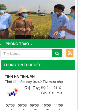
PHONG TRÀO
THÔNG TIN THỜI TIẾT
TINH HA TINH, VN
Thời tiết hôm nay 04:42 T6: mưa nhẹ
24.6
Độ ẩm:
91 %
°C
Gió:
1.13 m/s
07/08
08/08
09/08
10/08
11/08