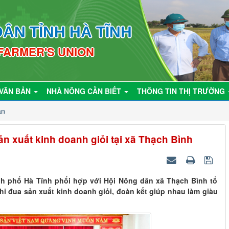
ÂN TỈNH HÀ TĨNH
 FARMER'S UNION
VĂN BẢN
NHÀ NÔNG CẦN BIẾT
THÔNG TIN THỊ TRƯỜNG
ân
ản xuất kinh doanh giỏi tại xã Thạch Bình
nh phố Hà Tĩnh phối hợp với Hội Nông dân xã Thạch Bình tổ
i đua sản xuất kinh doanh giỏi, đoàn kết giúp nhau làm giàu