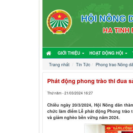
HỘI NÔNG D
HA TINH
GIỚI THIỆU
HOẠT ĐỘNG HỘI
Trang nhất
Tin Tức
Phong trao Nông d
Phát động phong trào thi đua s
Thứ năm - 21/03/2024 16:27
Chiều ngày 20/3/2024, Hội Nông dân thà
chức làm điểm Lễ phát động Phong trào th
và giảm nghèo bền vững năm 2024.