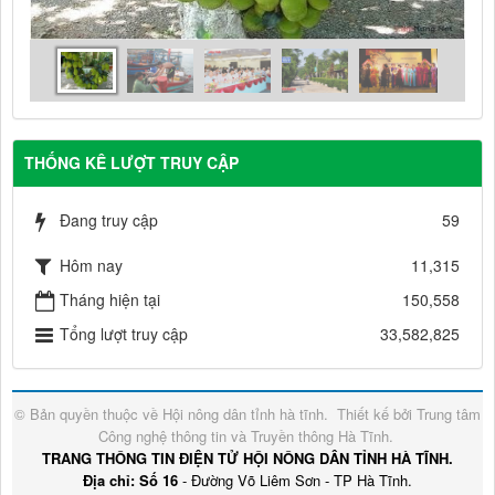
THỐNG KÊ LƯỢT TRUY CẬP
Đang truy cập
59
Hôm nay
11,315
Tháng hiện tại
150,558
Tổng lượt truy cập
33,582,825
© Bản quyền thuộc về
Hội nông dân tỉnh hà tĩnh
.
Thiết kế bởi
Trung tâm
Công nghệ thông tin và Truyền thông Hà Tĩnh
.
TRANG THÔNG TIN ĐIỆN TỬ HỘI NÔNG DÂN TỈNH HÀ TĨNH.
Địa chỉ: Số 16
- Đường Võ Liêm Sơn - TP Hà Tĩnh.