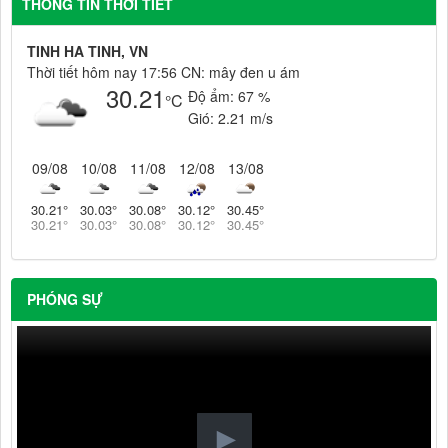
THÔNG TIN THỜI TIẾT
TINH HA TINH, VN
Thời tiết hôm nay 17:56 CN: mây đen u ám
30.21
Độ ẩm:
67 %
°C
Gió:
2.21 m/s
09/08
10/08
11/08
12/08
13/08
30.21
°
30.03
°
30.08
°
30.12
°
30.45
°
30.21
°
30.03
°
30.08
°
30.12
°
30.45
°
PHÓNG SỰ