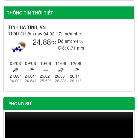
THÔNG TIN THỜI TIẾT
TINH HA TINH, VN
Thời tiết hôm nay 04:02 T7: mưa nhẹ
24.88
Độ ẩm:
94 %
°C
Gió:
0.71 m/s
08/08
09/08
10/08
11/08
12/08
24.88
°
24.64
°
25.62
°
26.33
°
26.11
°
24.88
°
24.64
°
25.62
°
26.33
°
26.11
°
PHÓNG SỰ