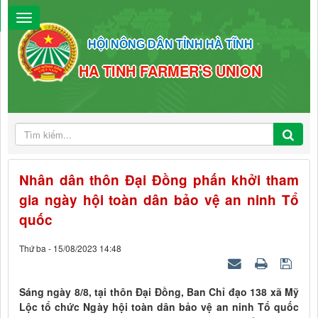
HỘI NÔNG DÂN TỈNH HÀ TĨNH
HA TINH FARMER'S UNION
Nhân dân thôn Đại Đồng phấn khởi tham
gia ngày hội toàn dân bảo vệ an ninh Tổ
quốc
Thứ ba - 15/08/2023 14:48
Sáng ngày 8/8, tại thôn Đại Đồng, Ban Chỉ đạo 138 xã Mỹ
Lộc tổ chức Ngày hội toàn dân bảo vệ an ninh Tổ quốc