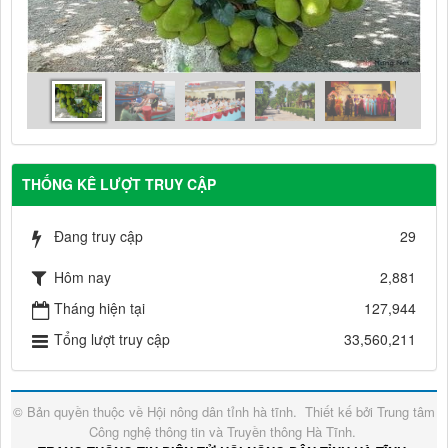
THỐNG KÊ LƯỢT TRUY CẬP
Đang truy cập
29
Hôm nay
2,881
Tháng hiện tại
127,944
Tổng lượt truy cập
33,560,211
© Bản quyền thuộc về
Hội nông dân tỉnh hà tĩnh
.
Thiết kế bởi
Trung tâm
Công nghệ thông tin và Truyền thông Hà Tĩnh
.