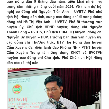
trào nông dân 5 tháng đầu năm, triển khai nhiệm vụ
trọng tâm những tháng cuối năm 2024. Về tham dự hội
nghị có đồng chí Nguyễn Tiến Anh – UVBTV, Phó chủ
tịch Hội Nông dân tỉnh, cùng các đồng chí đi trong đoàn;
đồng chí Hà Thị Việt Ánh – UVBTV, Phó Bí thường trực
huyện ủy, Chủ tịch HĐND huyện; đồng chí Nguyễn
Thanh Long – UVBTV, Chủ tịch UBMTTQ huyện; đồng chí
Nguyễn Sỹ Huyền – HUV, Trưởng ban dân vận huyện ủy;
các đồng chí Thường trực, BTV Hội Nông dân huyện
Cẩm Xuyên; đại diện lãnh đạo Phòng NN - PTNT huyện
Cẩm Xuyên; Trung tâm ứng dụng KHKT và BVCTVN
huyện; các đồng chí Chủ tịch, Phó Chủ tịch Hội Nông
dân các xã, thị trấn.