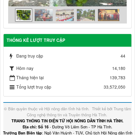
THỐNG KÊ LƯỢT TRUY CẬP
Đang truy cập
44
Hôm nay
14,180
Tháng hiện tại
139,783
Tổng lượt truy cập
33,572,050
© Bản quyền thuộc về
Hội nông dân tỉnh hà tĩnh
.
Thiết kế bởi
Trung tâm
Công nghệ thông tin và Truyền thông Hà Tĩnh
.
TRANG THÔNG TIN ĐIỆN TỬ HỘI NÔNG DÂN TỈNH HÀ TĨNH.
Địa chỉ: Số 16
- Đường Võ Liêm Sơn - TP Hà Tĩnh.
Trưởng Ban Biên tập
: Ngô Văn Huỳnh - TUV, Chủ tịch Hội Nông dân tỉnh