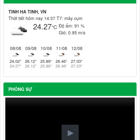
TINH HA TINH, VN
Thời tiết hôm nay 14:37 T7: mây cụm
24.27
Độ ẩm:
91 %
°C
Gió:
0.95 m/s
08/08
09/08
10/08
11/08
12/08
24.02
°
26.12
°
25.89
°
26.46
°
27.03
°
24.27
°
26.12
°
25.89
°
26.46
°
27.03
°
PHÓNG SỰ