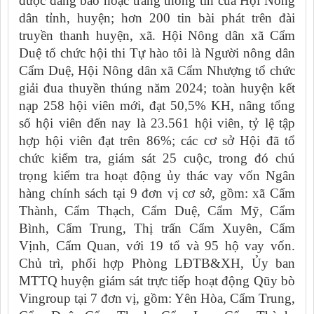
được đăng báo hoặc trang thông tin của Hội Nông
dân tỉnh, huyện; hơn 200 tin bài phát trên đài
truyền thanh huyện, xã. Hội Nông dân xã Cẩm
Duệ tổ chức hội thi Tự hào tôi là Người nông dân
Cẩm Duệ, Hội Nông dân xã Cẩm Nhượng tổ chức
giải đua thuyền thúng năm 2024; toàn huyện kết
nạp 258 hội viên mới, đạt 50,5% KH, nâng tổng
số hội viên đến nay là 23.561 hội viên, tỷ lệ tập
hợp hội viên đạt trên 86%; các cơ sở Hội đã tổ
chức kiểm tra, giám sát 25 cuộc, trong đó chú
trọng kiểm tra hoạt động ủy thác vay vốn Ngân
hàng chính sách tại 9 đơn vị cơ sở, gồm: xã Cẩm
Thành, Cẩm Thạch, Cẩm Duệ, Cẩm Mỹ, Cẩm
Bình, Cẩm Trung, Thị trấn Cẩm Xuyên, Cẩm
Vịnh, Cẩm Quan, với 19 tổ và 95 hộ vay vốn.
Chủ trì, phối hợp Phòng LĐTB&XH, Ủy ban
MTTQ huyện giám sát trực tiếp hoạt động Qũy bò
Vingroup tại 7 đơn vị, gồm: Yên Hòa, Cẩm Trung,