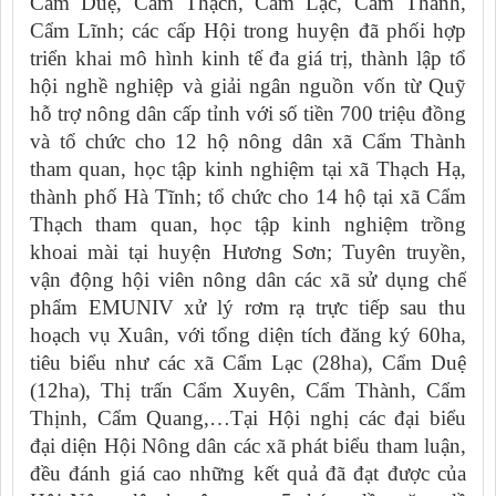
Cẩm Duệ, Cẩm Thạch, Cẩm Lạc, Cẩm Thành,
Cẩm Lĩnh; các cấp Hội trong huyện đã phối hợp
triển khai mô hình kinh tế đa giá trị, thành lập tổ
hội nghề nghiệp và giải ngân nguồn vốn từ Quỹ
hỗ trợ nông dân cấp tỉnh với số tiền 700 triệu đồng
và tổ chức cho 12 hộ nông dân xã Cẩm Thành
tham quan, học tập kinh nghiệm tại xã Thạch Hạ,
thành phố Hà Tĩnh; tổ chức cho 14 hộ tại xã Cẩm
Thạch tham quan, học tập kinh nghiệm trồng
khoai mài tại huyện Hương Sơn; Tuyên truyền,
vận động hội viên nông dân các xã sử dụng chế
phẩm EMUNIV xử lý rơm rạ trực tiếp sau thu
hoạch vụ Xuân, với tổng diện tích đăng ký 60ha,
tiêu biểu như các xã Cẩm Lạc (28ha), Cẩm Duệ
(12ha), Thị trấn Cẩm Xuyên, Cẩm Thành, Cẩm
Thịnh, Cẩm Quang,…Tại Hội nghị các đại biểu
đại diện Hội Nông dân các xã phát biểu tham luận,
đều đánh giá cao những kết quả đã đạt được của