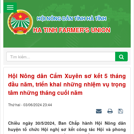
HỘI NÔNG DÂN TỈNH HÀ TĨNH
HA TINH FARMER'S UNION
Hội Nông dân Cẩm Xuyên sơ kết 5 tháng
đầu năm, triển khai những nhiệm vụ trọng
tâm những tháng cuối năm
Thứ hai - 03/06/2024 23:44
Chiều ngày 30/5/2024, Ban Chấp hành Hội Nông dân
huyện tổ chức Hội nghị sơ kết công tác Hội và phong