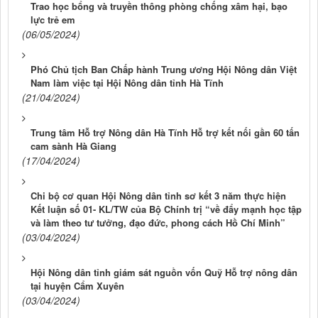
Trao học bổng và truyền thông phòng chống xâm hại, bạo
lực trẻ em
(06/05/2024)
Phó Chủ tịch Ban Chấp hành Trung ương Hội Nông dân Việt
Nam làm việc tại Hội Nông dân tỉnh Hà Tĩnh
(21/04/2024)
Trung tâm Hỗ trợ Nông dân Hà Tĩnh Hỗ trợ kết nối gần 60 tấn
cam sành Hà Giang
(17/04/2024)
Chi bộ cơ quan Hội Nông dân tỉnh sơ kết 3 năm thực hiện
Kết luận số 01- KL/TW của Bộ Chính trị “về đẩy mạnh học tập
và làm theo tư tưởng, đạo đức, phong cách Hồ Chí Minh”
(03/04/2024)
Hội Nông dân tỉnh giám sát nguồn vốn Quỹ Hỗ trợ nông dân
tại huyện Cẩm Xuyên
(03/04/2024)