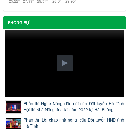
25.22
°
27.99
°
29.37
°
28.6
°
29.95
°
PHÓNG SỰ
Phần thi Nghe Nông dân nói của Đội tuyển Hà Tĩnh
Hội thi Nhà Nông đua tài năm 2022 tại Hải Phòng
Phần thi "Lời chào nhà nông" của Đội tuyển HND tỉnh
Hà Tĩnh