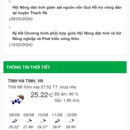
Hội Nông dân tỉnh giám sát nguồn vốn Quỹ Hỗ trợ nông dân
tại huyện Thạch Hà
(28/03/2024)
Ký kết Chương trình phối hợp giữa Hội Nông dân tỉnh và Sở
Nông nghiệp và Phát triển nông thôn
(19/03/2024)
THÔNG TIN THỜI TIẾT
TINH HA TINH, VN
Thời tiết hôm nay 07:52 T7: mưa nhẹ
25.22
Độ ẩm:
90 %
°C
Gió:
1.85 m/s
08/08
09/08
10/08
11/08
12/08
25.22
°
27.99
°
29.37
°
28.6
°
29.95
°