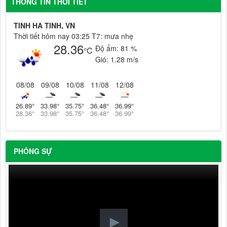
THÔNG TIN THỜI TIẾT
TINH HA TINH, VN
Thời tiết hôm nay 03:25 T7: mưa nhẹ
28.36
Độ ẩm:
81 %
°C
Gió:
1.28 m/s
08/08
09/08
10/08
11/08
12/08
26.89
°
33.98
°
35.75
°
36.48
°
36.99
°
28.36
°
33.98
°
35.75
°
36.48
°
36.99
°
PHÓNG SỰ