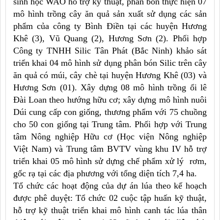
sinh học WAO hỗ trợ kỹ thuật, phân bón thực hiện 07
mô hình trồng cây ăn quả sản xuất sử dụng các sản
phẩm của công ty Bình Điền tại các huyện Hương
Khê (3), Vũ Quang (2), Hương Sơn (2). Phối hợp
Công ty TNHH Silic Tân Phát (Bắc Ninh) khảo sát
triển khai 04 mô hình sử dụng phân bón Silic trên cây
ăn quả có múi, cây chè tại huyện Hương Khê (03) và
Hương Sơn (01). Xây dựng 08 mô hình trồng ổi lê
Đài Loan theo hướng hữu cơ; xây dựng mô hình nuôi
Dúi cung cấp con giống, thương phẩm với 75 chuồng
cho 50 con giống tại Trung tâm. Phối hợp với Trung
tâm Nông nghiệp Hữu cơ (Học viện Nông nghiệp
Việt Nam) và Trung tâm BVTV vùng khu IV hỗ trợ
triển khai 05 mô hình sử dựng chế phẩm xử lý rơm,
gốc rạ tại các địa phương với tổng diện tích 7,4 ha.
Tổ chức các hoạt động của dự án lúa theo kế hoạch
được phê duyệt: Tổ chức 02 cuộc tập huấn kỹ thuật,
hỗ trợ kỹ thuật triển khai mô hình canh tác lúa thân