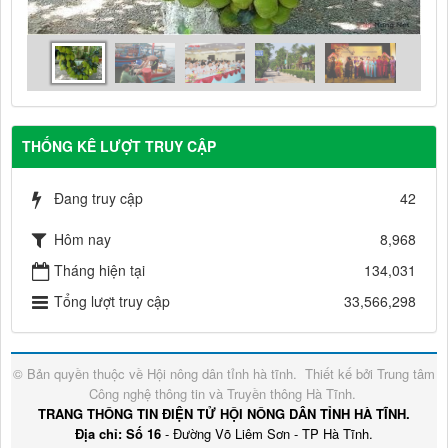
THỐNG KÊ LƯỢT TRUY CẬP
Đang truy cập
42
Hôm nay
8,968
Tháng hiện tại
134,031
Tổng lượt truy cập
33,566,298
© Bản quyền thuộc về
Hội nông dân tỉnh hà tĩnh
.
Thiết kế bởi
Trung tâm
Công nghệ thông tin và Truyền thông Hà Tĩnh
.
TRANG THÔNG TIN ĐIỆN TỬ HỘI NÔNG DÂN TỈNH HÀ TĨNH.
Địa chỉ: Số 16
- Đường Võ Liêm Sơn - TP Hà Tĩnh.