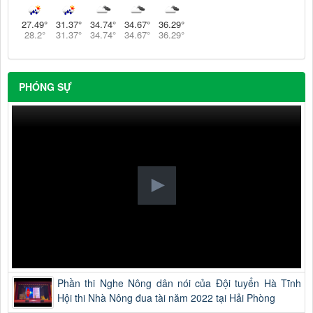
27.49
°
31.37
°
34.74
°
34.67
°
36.29
°
28.2
°
31.37
°
34.74
°
34.67
°
36.29
°
PHÓNG SỰ
Phần thi Nghe Nông dân nói của Đội tuyển Hà Tĩnh
Hội thi Nhà Nông đua tài năm 2022 tại Hải Phòng