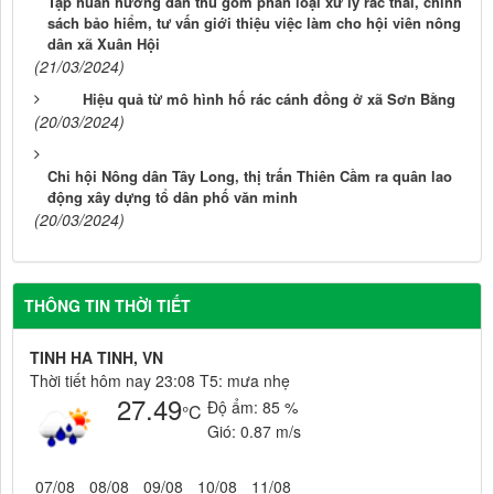
Tập huấn hướng dẫn thu gom phân loại xử lý rác thải, chính
sách bảo hiểm, tư vấn giới thiệu việc làm cho hội viên nông
dân xã Xuân Hội
(21/03/2024)
Hiệu quả từ mô hình hố rác cánh đồng ở xã Sơn Bằng
(20/03/2024)
Chi hội Nông dân Tây Long, thị trấn Thiên Cầm ra quân lao
động xây dựng tổ dân phố văn minh
(20/03/2024)
THÔNG TIN THỜI TIẾT
TINH HA TINH, VN
Thời tiết hôm nay 23:08 T5: mưa nhẹ
27.49
Độ ẩm:
85 %
°C
Gió:
0.87 m/s
07/08
08/08
09/08
10/08
11/08