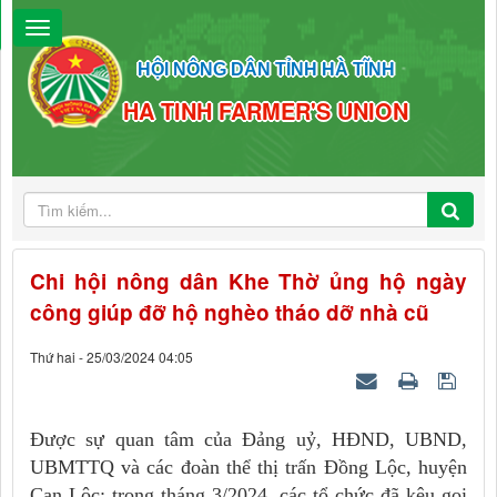
HỘI NÔNG DÂN TỈNH HÀ TĨNH
HA TINH FARMER'S UNION
Chi hội nông dân Khe Thờ ủng hộ ngày
công giúp đỡ hộ nghèo tháo dỡ nhà cũ
Thứ hai - 25/03/2024 04:05
Được sự quan tâm của Đảng uỷ, HĐND, UBND,
UBMTTQ và các đoàn thể thị trấn Đồng Lộc, huyện
Can Lộc; trong tháng 3/2024, các tổ chức đã kêu gọi