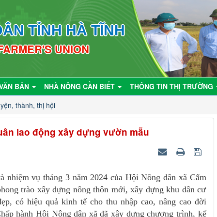
ÂN TỈNH HÀ TĨNH
 FARMER'S UNION
VĂN BẢN
NHÀ NÔNG CẦN BIẾT
THÔNG TIN THỊ TRƯỜNG
yện, thành, thị hội
uân lao động xây dựng vườn mẫu
 và nhiệm vụ tháng 3 năm 2024 của Hội Nông dân xã Cẩm
ong trào xây dựng nông thôn mới, xây dựng khu dân cư
p, có hiệu quả kinh tế cho thu nhập cao, nâng cao đời
 Chấp hành Hội Nông dân xã đã xây dựng chương trình, kế