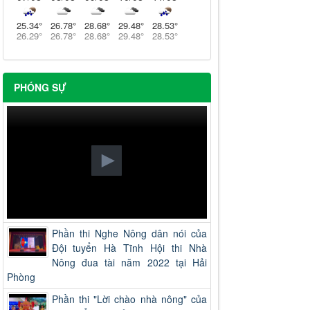
25.34
°
26.78
°
28.68
°
29.48
°
28.53
°
26.29
°
26.78
°
28.68
°
29.48
°
28.53
°
PHÓNG SỰ
Phần thi Nghe Nông dân nói của
Đội tuyển Hà Tĩnh Hội thi Nhà
Nông đua tài năm 2022 tại Hải
Phòng
Phần thi "Lời chào nhà nông" của