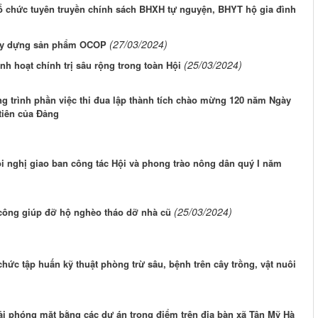
 chức tuyên truyền chính sách BHXH tự nguyện, BHYT hộ gia đình
(27/03/2024)
xây dựng sản phẩm OCOP
(25/03/2024)
h hoạt chính trị sâu rộng trong toàn Hội
ng trình phần việc thi đua lập thành tích chào mừng 120 năm Ngày
tiên của Đảng
i nghị giao ban công tác Hội và phong trào nông dân quý I năm
(25/03/2024)
công giúp đỡ hộ nghèo tháo dỡ nhà cũ
hức tập huấn kỹ thuật phòng trừ sâu, bệnh trên cây trồng, vật nuôi
iải phóng mặt bằng các dự án trọng điểm trên địa bàn xã Tân Mỹ Hà