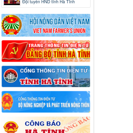
Đội tuyển HND tỉnh Hà Tĩnh