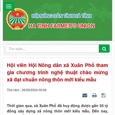
HỘI NÔNG DÂN TỈNH HÀ TĨNH
HA TINH FARMER'S UNION
Hội viên Hội Nông dân xã Xuân Phổ tham
gia chương trình nghệ thuật chào mừng
xã đạt chuẩn nông thôn mới kiểu mẫu
Thứ năm - 26/09/2024 00:09
Thời gian qua, xã Xuân Phổ đã huy động được gần 55 tỷ
đồng xây dựng xã nông thôn mới kiểu mẫu. Đến nay,