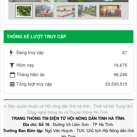
THỐNG KÊ LƯỢT TRUY CẬP
Đang truy cập
67
Hôm nay
16,675
Tháng hiện tại
98,248
Tổng lượt truy cập
33,530,515
© Bản quyền thuộc về
Hội nông dân tỉnh hà tĩnh
.
Thiết kế bởi
Trung tâm
Công nghệ thông tin và Truyền thông Hà Tĩnh
.
TRANG THÔNG TIN ĐIỆN TỬ HỘI NÔNG DÂN TỈNH HÀ TĨNH.
Địa chỉ: Số 16
- Đường Võ Liêm Sơn - TP Hà Tĩnh.
Trưởng Ban Biên tập
: Ngô Văn Huỳnh - TUV, Chủ tịch Hội Nông dân tỉnh
Hà Tĩnh