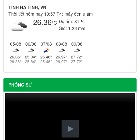
TINH HA TINH, VN
Thời tiết hôm nay 19:57 T4: mây đen u ám
26.36
Độ ẩm:
81 %
°C
Gió:
1.23 m/s
05/08
06/08
07/08
08/08
09/08
26.36
°
25.84
°
25.46
°
26.97
°
27.72
°
26.36
°
25.84
°
25.46
°
26.97
°
27.72
°
PHÓNG SỰ