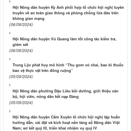
Hội Nông dân huyện Kỳ Anh phối hợp tổ chức hội nghị tuyên
truyền về an toàn giao thông và phòng chống lừa đảo trên
không gian mạng
(06/09/2024)
Hội Nông dân huyện Vũ Quang làm tốt công tác kiểm tra,
giám sát
(06/09/2024)
Trung Lộc phát huy mô hình “Thu gom vỏ chai, bao bì thuốc
bảo vệ thực vật trên đồng ruộng”
(05/09/2024)
Hội Nông dân phường Đậu Liêu bồi dưỡng, giới thiệu cán
bộ, hội viên, nông dân kết nạp Đảng
(05/09/2024)
Hội Nông dân huyện Cẩm Xuyên tổ chức hội nghị tập huấn
hướng dẫn, cài đặt và kích hoạt nền tảng số Nông dân Việt
Nam; sơ kết quý III, triển khai nhiệm vụ quý IV