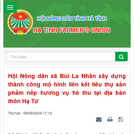
HỘI NÔNG DÂN TỈNH HÀ TĨNH
HA TINH FARMER'S UNION
Hội Nông dân xã Bùi La Nhân xây dựng
thành công mô hình liên kết tiêu thụ sản
phẩm nếp hương vụ hè thu tại địa bàn
thôn Hạ Tứ
Thứ hai - 09/09/2024 17:10