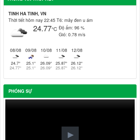
TINH HA TINH, VN
Thời tiết hôm nay 22:45 T6: mây đen u ám
24.77
Độ ẩm:
96 %
°C
Gió:
0.78 m/s
08/08
09/08
10/08
11/08
12/08
24.7
°
25.1
°
26.09
°
25.87
°
26.12
°
24.77
°
25.1
°
26.09
°
25.87
°
26.12
°
PHÓNG SỰ