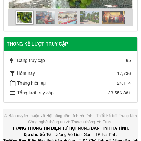
THỐNG KÊ LƯỢT TRUY CẬP
Đang truy cập
65
Hôm nay
17,736
Tháng hiện tại
124,114
Tổng lượt truy cập
33,556,381
© Bản quyền thuộc về
Hội nông dân tỉnh hà tĩnh
.
Thiết kế bởi
Trung tâm
Công nghệ thông tin và Truyền thông Hà Tĩnh
.
TRANG THÔNG TIN ĐIỆN TỬ HỘI NÔNG DÂN TỈNH HÀ TĨNH.
Địa chỉ: Số 16
- Đường Võ Liêm Sơn - TP Hà Tĩnh.
Trưởng Ban Biên tập
: Ngô Văn Huỳnh - TUV, Chủ tịch Hội Nông dân tỉnh