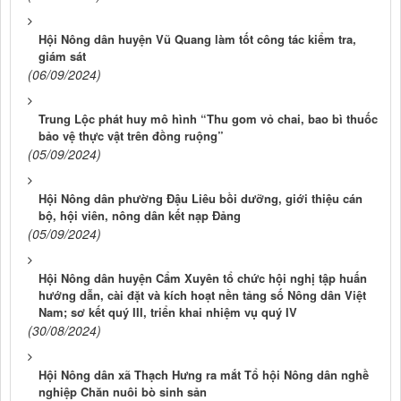
Hội Nông dân huyện Vũ Quang làm tốt công tác kiểm tra,
giám sát
(06/09/2024)
Trung Lộc phát huy mô hình “Thu gom vỏ chai, bao bì thuốc
bảo vệ thực vật trên đồng ruộng”
(05/09/2024)
Hội Nông dân phường Đậu Liêu bồi dưỡng, giới thiệu cán
bộ, hội viên, nông dân kết nạp Đảng
(05/09/2024)
Hội Nông dân huyện Cẩm Xuyên tổ chức hội nghị tập huấn
hướng dẫn, cài đặt và kích hoạt nền tảng số Nông dân Việt
Nam; sơ kết quý III, triển khai nhiệm vụ quý IV
(30/08/2024)
Hội Nông dân xã Thạch Hưng ra mắt Tổ hội Nông dân nghề
nghiệp Chăn nuôi bò sinh sản