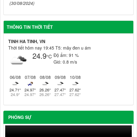
(30/08/2024)
THÔNG TIN THỜI TIẾT
TINH HA TINH, VN
Thời tiết hôm nay 19:45 T5: mây đen u ám
24.9
Độ ẩm:
91 %
°C
Gió:
0.8 m/s
06/08
07/08
08/08
09/08
10/08
24.71
°
24.97
°
26.26
°
27.47
°
27.62
°
24.9
°
24.97
°
26.26
°
27.47
°
27.62
°
PHÓNG SỰ