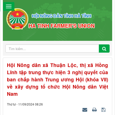
HỘI NÔNG DÂN TỈNH HÀ TĨNH
HA TINH FARMER'S UNION
Hội Nông dân xã Thuận Lộc, thị xã Hồng
Lĩnh tập trung thực hiện 3 nghị quyết của
ban chấp hành Trung ương Hội (khóa VII)
về xây dựng tổ chức Hội Nông dân Việt
Nam
Thứ tư - 11/09/2024 08:26