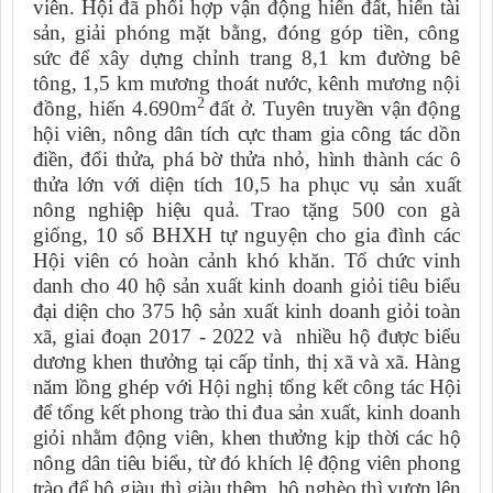
viên.
Hội đã phối hợp vận động hiến đất, hiến tài
sản, giải phóng mặt bằng, đóng góp tiền, công
sức để xây dựng chỉnh trang 8,1 km đường bê
tông, 1,5 km mương thoát nước, kênh mương nội
2
đồng, hiến
4.690m
đất ở. Tuyên truyền vận động
hội viên, nông dân tích cực tham gia công tác dồn
điền, đổi thửa, phá bờ thửa nhỏ, hình thành các ô
thửa lớn với diện tích 10,5 ha phục vụ sản xuất
nông nghiệp hiệu quả.
T
rao tặng 500 con gà
giống, 10 sổ BHXH tự nguyện cho gia đình các
Hội viên có hoàn cảnh khó khăn.
Tổ chức vinh
danh cho 40 hộ sản xuất kinh doanh giỏi tiêu biểu
đại diện cho 375 hộ sản xuất kinh doanh giỏi toàn
xã, giai đoạn 2017 - 2022 và nhiều hộ được biểu
dương khen thưởng tại cấp tỉnh, thị xã và xã. Hàng
năm lồng ghép với Hội nghị tổng kết công tác Hội
để tổng kết phong trào thi đua sản xuất, kinh doanh
giỏi nhằm động viên, khen thưởng kịp thời các hộ
nông dân tiêu biểu, từ đó khích lệ động viên phong
trào để hộ giàu thì giàu thêm, hộ nghèo thì vươn lên