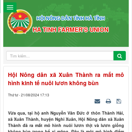
HỘI NÔNG DÂN TỈNH HÀ TĨNH
HA TINH FARMER'S UNION
Hội Nông dân xã Xuân Thành ra mắt mô
hình kinh tế nuôi lươn không bùn
Thứ tư - 21/08/2024 17:13
Vừa qua, tại hộ anh Nguyễn Văn Đức ở thôn Thành Hải,
xã Xuân Thành, huyện Nghi Xuân, Hội Nông dân xã Xuân
Thành đã ra mắt mô hình nuôi lươn thịt và lươn giống
không bùn trong bể xi măng. Đây là một mô hình điểm