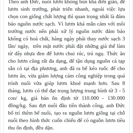
Theo anh Đức, nuôi lươn không bùn khá đơn giản, để
lươn sinh trưởng, phát triển nhanh, ngoài việc lựa
chọn con giống chất lượng thì quan trọng nhất là đảm
bảo nguồn nước sạch. Vì lươn khá mẫn cảm với môi
trường nước nên phải xử lý nguồn nước đảm bảo
không có hoá chất, hàng ngày phải thay nước sạch 3
lần/ ngày, trên mặt nước phải đặt những giá thể làm
từ dây nhựa đen để lươn chui rúc, trú ngụ. Thức ăn
cho lươn cũng rất đa dạng, để tận dụng nguồn cá tạp
sẵn có tại địa
phương, anh đã ra bể kéo ruốc để cho
lươn ăn, vừa giảm lượng cám công nghiệp trong quá
trình nuôi vừa giúp lươn khoẻ mạnh hơn. Sau 8
tháng, lươn có thể đạt trọng lượng trung bình từ 3 - 5
con/ kg, giá bán ổn định từ 110.000 - 130.000
đồng/kg. Sau đợt nuôi đầu tiên thành công, anh Đức
bố trí thêm bể nuôi, tạo ra nguồn lươn giống tại chỗ
nuôi theo hình thức cuốn chiếu để có nguồn lươn tiêu
thu ổn định, đều dặn.