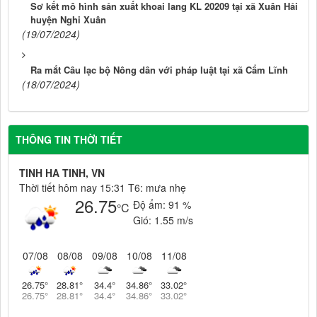
Sơ kết mô hình sản xuất khoai lang KL 20209 tại xã Xuân Hải
huyện Nghi Xuân
(19/07/2024)
Ra mắt Câu lạc bộ Nông dân với pháp luật tại xã Cẩm Lĩnh
(18/07/2024)
THÔNG TIN THỜI TIẾT
TINH HA TINH, VN
Thời tiết hôm nay 15:31 T6: mưa nhẹ
26.75
Độ ẩm:
91 %
°C
Gió:
1.55 m/s
07/08
08/08
09/08
10/08
11/08
26.75
°
28.81
°
34.4
°
34.86
°
33.02
°
26.75
°
28.81
°
34.4
°
34.86
°
33.02
°