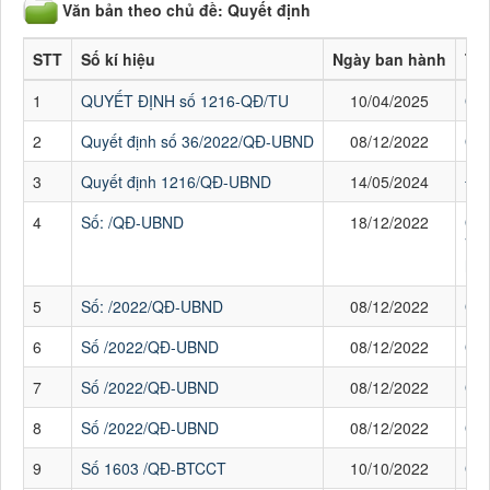
Văn bản theo chủ đề: Quyết định
STT
Số kí hiệu
Ngày ban hành
Trí
1
QUYẾT ĐỊNH số 1216-QĐ/TU
10/04/2025
QUY
2
Quyết định số 36/2022/QĐ-UBND
08/12/2022
Quy
3
Quyết định 1216/QĐ-UBND
14/05/2024
Đề 
4
Số: /QĐ-UBND
18/12/2022
QU
Về 
hỗ 
5
Số: /2022/QĐ-UBND
08/12/2022
QUY
6
Số /2022/QĐ-UBND
08/12/2022
QUY
7
Số /2022/QĐ-UBND
08/12/2022
QUY
8
Số /2022/QĐ-UBND
08/12/2022
Quy
9
Số 1603 /QĐ-BTCCT
10/10/2022
QĐ 