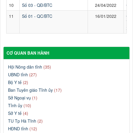
10
Số 03 - QĐ/BTC
24/04/2022
QĐ 
11
Số 01 - QC/BTC
16/01/2022
QU
V/v
xây
CƠ QUAN BAN HÀNH
Hội Nông dân tỉnh
(35)
UBND tỉnh
(27)
Bộ Y tế
(2)
Ban Tuyên giáo Tỉnh ủy
(17)
Sở Ngoại vụ
(1)
Tỉnh ủy
(10)
Sở Y tế
(4)
TU Tp Hà Tĩnh
(2)
HĐND tỉnh
(12)