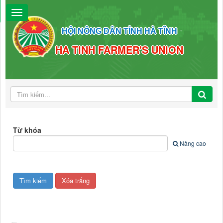
HỘI NÔNG DÂN TỈNH HÀ TĨNH
HA TINH FARMER'S UNION
Từ khóa
Nâng cao