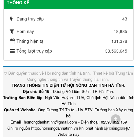
THỐNG KÊ
Đang truy cập
43
Hôm nay
18,685
Tháng hiện tại
131,378
Tổng lượt truy cập
33,563,645
© Bản quyền thuộc về
Hội nông dân tỉnh hà tĩnh
.
Thiết kế bởi
Trung tâm
Công nghệ thông tin và Truyền thông Hà Tĩnh
.
TRANG THÔNG TIN ĐIỆN TỬ HỘI NÔNG DÂN TỈNH HÀ TĨNH.
Địa chỉ: Số 16
- Đường Võ Liêm Sơn - TP Hà Tĩnh.
Trưởng Ban Biên tập
: Ngô Văn Huỳnh - TUV, Chủ tịch Hội Nông dân tỉnh
Hà Tĩnh
Quản trị Website
: Ông Dương Trí Thức - UV BTV, Trưởng ban Xây dựng
hội
Email
: hoinongdanhatinh@gmail.com - Điện thoại: 02393.852.159
Ghi rõ nguồn http://hoinongdanhatinh.vn khi phát hành lại thông tin từ
Lên đầu trang
Website này