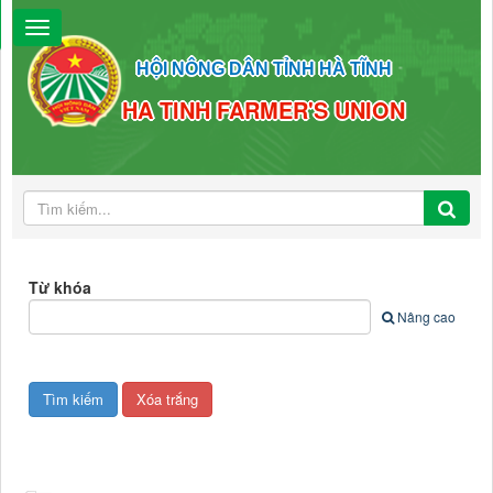
HỘI NÔNG DÂN TỈNH HÀ TĨNH
HA TINH FARMER'S UNION
Từ khóa
Nâng cao