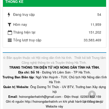
THỐNG KÊ
Đang truy cập
54
Hôm nay
11,959
Tháng hiện tại
151,202
Tổng lượt truy cập
33,583,469
© Bản quyền thuộc về
Hội nông dân tỉnh hà tĩnh
.
Thiết kế bởi
Trung tâm
Công nghệ thông tin và Truyền thông Hà Tĩnh
.
TRANG THÔNG TIN ĐIỆN TỬ HỘI NÔNG DÂN TỈNH HÀ TĨNH.
Địa chỉ: Số 16
- Đường Võ Liêm Sơn - TP Hà Tĩnh.
Trưởng Ban Biên tập
: Ngô Văn Huỳnh - TUV, Chủ tịch Hội Nông dân tỉnh
Hà Tĩnh
Quản trị Website
: Ông Dương Trí Thức - UV BTV, Trưởng ban Xây dựng
hội
Email
: hoinongdanhatinh@gmail.com - Điện thoại: 02393.852.159
Ghi rõ nguồn http://hoinongdanhatinh.vn khi phát hành lại thông tin từ
Lên đầu trang
Website này