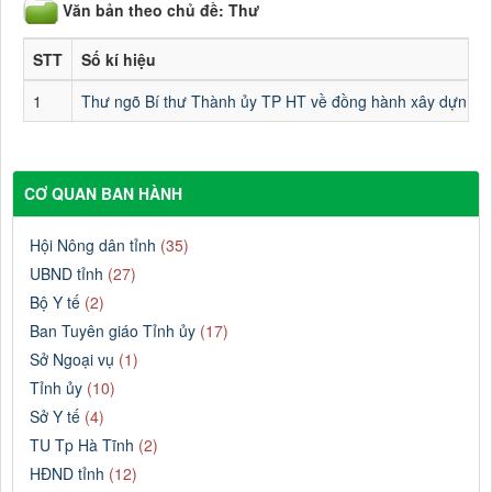
Văn bản theo chủ đề: Thư
STT
Số kí hiệu
1
Thư ngõ Bí thư Thành ủy TP HT về đồng hành xây dựn
CƠ QUAN BAN HÀNH
Hội Nông dân tỉnh
(35)
UBND tỉnh
(27)
Bộ Y tế
(2)
Ban Tuyên giáo Tỉnh ủy
(17)
Sở Ngoại vụ
(1)
Tỉnh ủy
(10)
Sở Y tế
(4)
TU Tp Hà Tĩnh
(2)
HĐND tỉnh
(12)