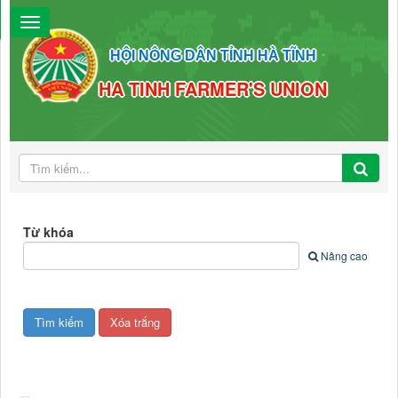
HỘI NÔNG DÂN TỈNH HÀ TĨNH
HA TINH FARMER'S UNION
Từ khóa
Nâng cao