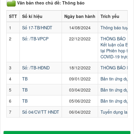
Văn bản theo chủ đề: Thông báo
STT
Số kí hiệu
Ngày ban hành
Trích yếu
1
Số 17-TB/HNDT
14/08/2024
Thông báo tuyển
2
Số: /TB-VPCP
22/12/2022
THÔNG BÁO
Kết luận của Ban
tại Phiên họp th
COVID-19 trực tu
3
Số: /TB-HĐND
18/12/2022
THÔNG BÁO Kết qu
4
TB
09/01/2022
Bản tin ứng dụng
5
TB
03/04/2022
Bản tin ứng dụng
6
TB
05/06/2022
Bản tin ứng dụng
7
Số 04/CV/TT HNDT
06/04/2022
Tuyển dụng lao đ