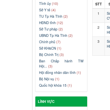
Tỉnh ủy
(10)
STT
Sở Y tế
(4)
1
S
TU Tp Hà Tĩnh
(2)
C
HĐND tỉnh
(12)
2
Sở Tư pháp
(2)
H
UBND Tp Hà Tĩnh
(2)
3
S
Chính phủ
(7)
H
Sở KH&CN
(1)
Bộ Chính Trị
(3)
Ban Chấp hành TW
Hội...
(3)
Hội đồng nhân dân tỉnh
(1)
Bộ Nội vụ
(1)
Quốc hội khóa 15
(1)
LĨNH VỰC