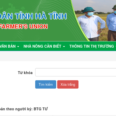
ÂN TỈNH HÀ TĨNH
 FARMER'S UNION
VĂN BẢN
NHÀ NÔNG CẦN BIẾT
THÔNG TIN THỊ TRƯỜNG
Từ khóa
bản theo người ký: BTG TƯ