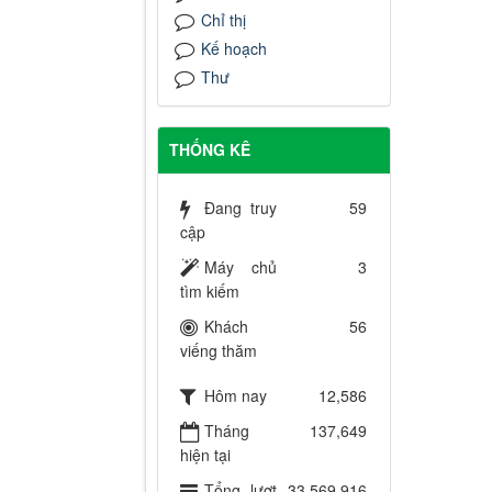
Chỉ thị
Kế hoạch
Thư
THỐNG KÊ
Đang truy
59
cập
Máy chủ
3
tìm kiếm
Khách
56
viếng thăm
Hôm nay
12,586
Tháng
137,649
hiện tại
Tổng lượt
33,569,916