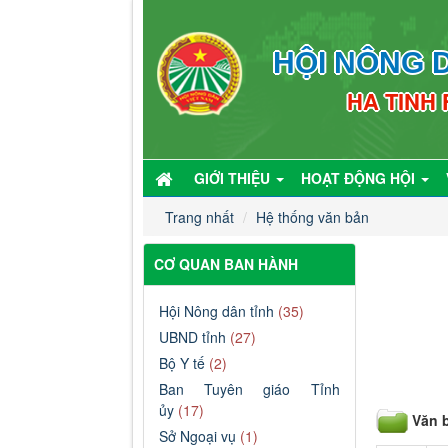
HỘI NÔNG D
HA TINH
GIỚI THIỆU
HOẠT ĐỘNG HỘI
Trang nhất
Hệ thống văn bản
CƠ QUAN BAN HÀNH
Hội Nông dân tỉnh
(35)
UBND tỉnh
(27)
Bộ Y tế
(2)
Ban Tuyên giáo Tỉnh
ủy
(17)
Văn 
Sở Ngoại vụ
(1)