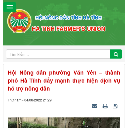
HỘI NÔNG DÂN TỈNH HÀ TĨNH
HA TINH FARMER'S UNION
Hội Nông dân phường Văn Yên – thành
phố Hà Tĩnh đẩy mạnh thực hiện dịch vụ
hỗ trợ nông dân
Thứ năm - 04/08/2022 21:29