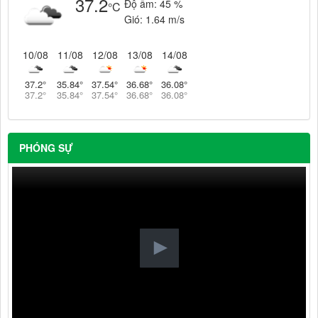
37.2
Độ ẩm:
45 %
°C
Gió:
1.64 m/s
10/08
11/08
12/08
13/08
14/08
37.2
°
35.84
°
37.54
°
36.68
°
36.08
°
37.2
°
35.84
°
37.54
°
36.68
°
36.08
°
PHÓNG SỰ