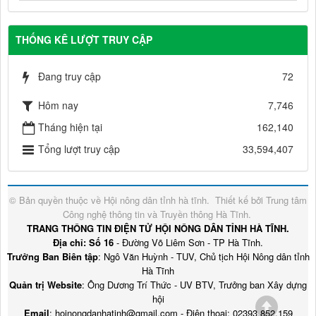
THỐNG KÊ LƯỢT TRUY CẬP
Đang truy cập
72
Hôm nay
7,746
Tháng hiện tại
162,140
Tổng lượt truy cập
33,594,407
© Bản quyền thuộc về
Hội nông dân tỉnh hà tĩnh
.
Thiết kế bởi
Trung tâm
Công nghệ thông tin và Truyền thông Hà Tĩnh
.
TRANG THÔNG TIN ĐIỆN TỬ HỘI NÔNG DÂN TỈNH HÀ TĨNH.
Địa chỉ: Số 16
- Đường Võ Liêm Sơn - TP Hà Tĩnh.
Trưởng Ban Biên tập
: Ngô Văn Huỳnh - TUV, Chủ tịch Hội Nông dân tỉnh
Hà Tĩnh
Quản trị Website
: Ông Dương Trí Thức - UV BTV, Trưởng ban Xây dựng
hội
Email
: hoinongdanhatinh@gmail.com - Điện thoại: 02393.852.159