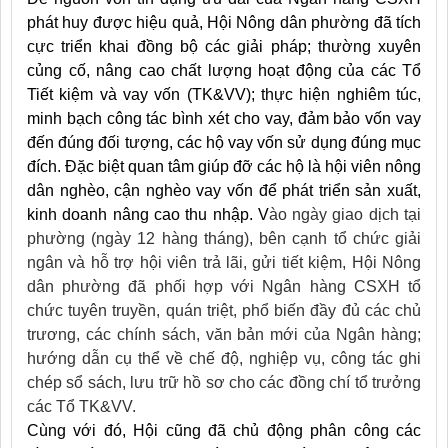
phát huy được hiệu quả, Hội Nông dân phường đã tích
cực triển khai đồng bộ các giải pháp; thường xuyên
củng cố, nâng cao chất lượng hoạt động của các Tổ
Tiết kiệm và vay vốn (TK&VV); thực hiện nghiêm túc,
minh bạch công tác bình xét cho vay, đảm bảo vốn vay
đến đúng đối tượng, các hộ vay vốn sử dụng đúng mục
đích. Đặc biệt quan tâm giúp đỡ các hộ là hội viên nông
dân nghèo, cận nghèo vay vốn để phát triển sản xuất,
kinh doanh nâng cao thu nhập. V
ào ngày giao dịch tại
phường (ngày 12 hàng tháng), bên cạnh tổ chức giải
ngân và hỗ trợ hội viên trả lãi, gửi tiết kiệm, Hội Nông
dân phường đã phối hợp với Ngân hàng CSXH tổ
chức tuyên truyền, quán triệt, phổ biến đầy đủ các chủ
trương, các chính sách, văn bản mới của Ngân hàng;
hướng dẫn cụ thể về chế độ, nghiệp vụ, công tác ghi
chép sổ sách, lưu trữ hồ sơ cho các đồng chí tổ trưởng
các Tổ TK&VV.
Cùng với đó, Hội cũng đã chủ động phân công các