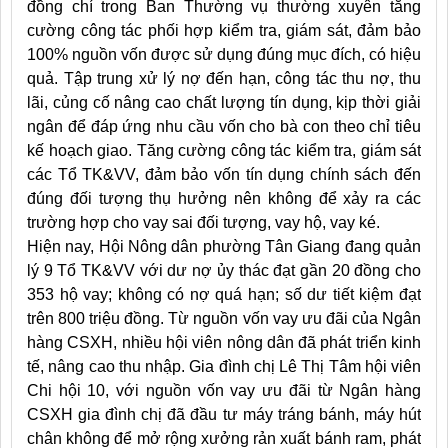
đồng chí trong Ban Thường vụ thường xuyên
tăng
cường công tác phối hợp kiểm tra, giám sát, đảm bảo
100% nguồn vốn được sử dụng đúng mục đích, có hiệu
quả. Tập trung xử lý nợ đến hạn, công tác thu nợ, thu
lãi, củng cố nâng cao chất lượng tín dụng, kịp thời giải
ngân để đáp ứng nhu cầu vốn cho bà con theo chỉ tiêu
kế hoạch giao. Tăng cường công tác kiểm tra, giám sát
các Tổ TK&VV, đảm bảo vốn tín dụng chính sách đến
đúng đối tượng thụ hưởng nên không để xảy ra các
trường hợp cho vay sai đối tượng, vay hộ, vay ké.
Hiện nay, Hội Nông dân phường Tân Giang đang quản
lý 9 Tổ TK&VV với dư nợ ủy thác đạt gần 20 đồng cho
353 hộ vay; không có nợ quá hạn; số dư tiết kiệm đạt
trên 800 triệu đồng. Từ nguồn vốn vay ưu đãi của Ngân
hàng CSXH, nhiều hội viên nông dân đã phát triển kinh
tế, nâng cao thu nhập. Gia đình chị Lê Thị Tâm hội viên
Chi hội 10, với nguồn vốn vay ưu đãi từ Ngân hàng
CSXH gia đình chị đã đầu tư máy tráng bánh, máy hút
chân không để mở rộng xưởng rản xuất bánh ram, phát