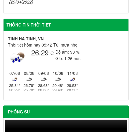
(29/04/2022)
THÔNG TIN THỜI TIẾT
TINH HA TINH, VN
Thời tiết hôm nay 05:42 T6: mưa nhẹ
26.29
Độ ẩm:
93 %
°C
Gió:
1.26 m/s
07/08
08/08
09/08
10/08
11/08
25.34
°
26.78
°
28.68
°
29.48
°
28.53
°
26.29
°
26.78
°
28.68
°
29.48
°
28.53
°
PHÓNG SỰ