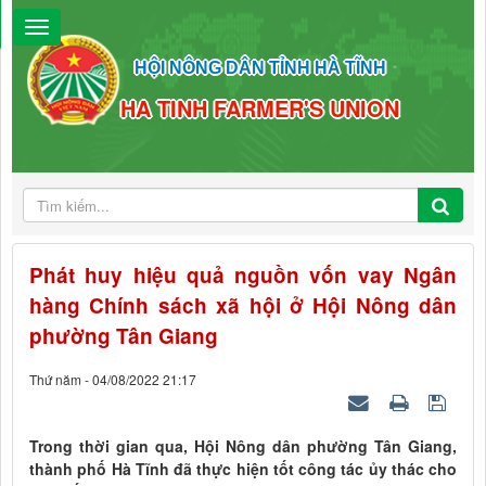
HỘI NÔNG DÂN TỈNH HÀ TĨNH
HA TINH FARMER'S UNION
Phát huy hiệu quả nguồn vốn vay Ngân
hàng Chính sách xã hội ở Hội Nông dân
phường Tân Giang
Thứ năm - 04/08/2022 21:17
Trong thời gian qua, Hội Nông dân phường Tân Giang,
thành phố Hà Tĩnh đã thực hiện tốt công tác ủy thác cho